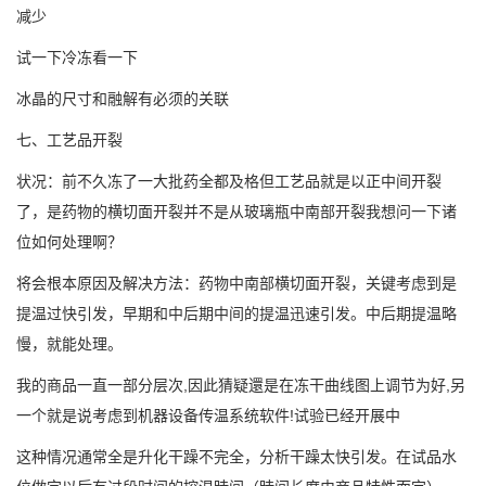
减少
试一下冷冻看一下
冰晶的尺寸和融解有必须的关联
七、工艺品开裂
状况：前不久冻了一大批药全都及格但工艺品就是以正中间开裂
了，是药物的横切面开裂并不是从玻璃瓶中南部开裂我想问一下诸
位如何处理啊？
将会根本原因及解决方法：药物中南部横切面开裂，关键考虑到是
提温过快引发，早期和中后期中间的提温迅速引发。中后期提温略
慢，就能处理。
我的商品一直一部分层次,因此猜疑還是在冻干曲线图上调节为好,另
一个就是说考虑到机器设备传温系统软件!试验已经开展中
这种情况通常全是升化干躁不完全，分析干躁太快引发。在试品水