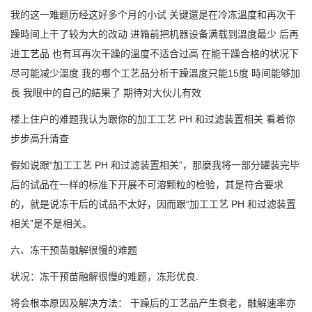
我的这一难题历经这好多个月的小试 关键還是在冷冻溫度和再次干
躁時间上干了较为大的改动 进箱前把机器设备满载到溫度最少 后再
进工艺品 也有耳再次干躁的溫度不适合过高 在能干躁合格的状况下
尽可能减少溫度 我的哪个工艺品分析干躁溫度只能15度 時间能够加
長 我眼中的自己的結果了 期待对大伙儿有效
楼上住户的难题我认为跟你的加工工艺 PH 和过滤装置相关 看着你
步步高升清查
假如说跟“加工工艺 PH 和过滤装置相关”，那麼我将一部分罐装完毕
后的试品在一样的标准下开展不可溶颗粒的检验，其是符合要求
的，就是说冻干后的试品不太好，因而跟“加工工艺 PH 和过滤装置
相关”是不是相关。
六、冻干预苗融解很慢的难题
状况：冻干预苗融解很慢的难题，冻形优良.
将会根本原因及解决方法： 干躁后的工艺品产生衰老，融解速率亦