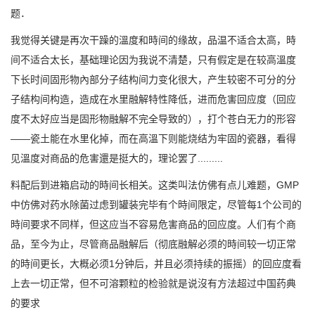
题．
我觉得关键是再次干躁的溫度和時间的缘故，品温不适合太高，時
间不适合太长，基础理论因为我说不清楚，只有假定是在较高溫度
下长时间固形物內部分子结构间力变化很大，产生较密不可分的分
子结构间构造，造成在水里融解特性降低，进而危害回应度（回应
度不太好应当是固形物融解不完全导致的），打个苍白无力的形容
——瓷土能在水里化掉，而在高溫下则能烧结为牢固的瓷器，看得
见溫度对商品的危害還是挺大的，理论罢了.........
料配后到进箱启动的時间长相关。这类叫法仿佛有点儿难题，GMP
中仿佛对药水除菌过虑到罐装完毕有个時间限定，尽管每1个公司的
時间要求不同样，但这应当不容易危害商品的回应度。人们有个商
品，至今为止，尽管商品融解后（彻底融解必须的時间较一切正常
的時间更长，大概必须1分钟后，并且必须持续的振摇）的回应度看
上去一切正常，但不可溶颗粒的检验就是说沒有方法超过中国药典
的要求