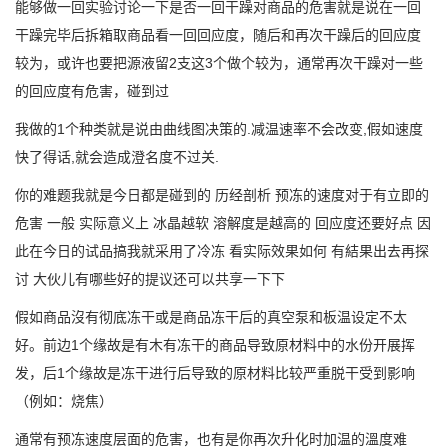
能够做一回实验讨论一下是否一回干躁对商品的危害就是说在一回
干躁完毕后拆箱取商品看一回回应度，随后和再次干躁后的回应度
较为，或许也要把源液留2支这3个做个较为，通常再次干躁对一些
的回应度有危害，碰到过
我做的1个种类就是说由曲线图决策的.减温速率不会改变,假如速度
快了得话,就会造成澄名度不过关.
你的难题我就是今日都是碰到的 历经剖析 预冻的速度对于有立即的
危害 一般 实际意义上 冰晶越软 溶解度是越高的 回应度还要好点 因
此在今日的试品搞我就采用了冷冻 看实际效果如何 有結果出去再探
讨 大伙儿有哪些好的提议还可以共享一下下
假如商品沒有彻底冻干或是商品冻干后的真空泵和板温设定不太
好。前边1个缘故是有木有冻干的商品导致原材料中的水份开展挥
发，后1个缘故是冻干进行后导致的原材料比较严重脱干受到影响
（例如：烧焦）
通常有预冻速度层面的危害，也有是你再次升化时加温的溫度难